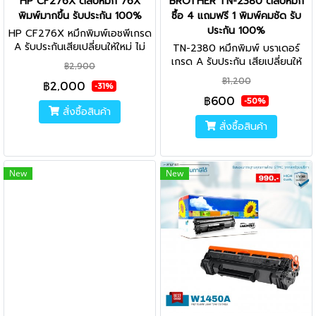
HP CF276X ตลับหมึก 76X
BROTHER TN-2380 ตลับหมึก
พิมพ์มากขึ้น รับประกัน 100%
ซื้อ 4 แถมฟรี 1 พิมพ์คมชัด รับ
ประกัน 100%
HP CF276X หมึกพิมพ์เอชพีเกรด
A รับประกันเสียเปลี่ยนให้ใหม่ ไม่
TN-2380 หมึกพิมพ์ บราเดอร์
พอใจยินดีคืนเงิน คุณภาพสูง นำ
เกรด A รับประกัน เสียเปลี่ยนให้
฿2,900
เข้าจากญี่ปุ่น ไม่ส่งผลเสียต่อ
ใหม่ ไม่พอใจยินดีคืนเงิน ผลิตด้วย
฿1,200
฿2,000
เครื่องพิมพ์ ใช้ได้จริง
อะไหล่ใหม่ทั้งหมด ไม่ทำเครื่องปริ้น
-31%
฿600
เสียแน่นอน
-50%
สั่งซื้อสินค้า
สั่งซื้อสินค้า
New
New