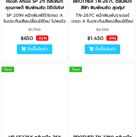
Ricoh Aficio SP 211 ตลับหมึก
BROTHER TN-267C ตลับหมึก
คุณภาพดี พิมพ์คมชัด ใช้ได้จริง!
สีฟ้า พิมพ์คมชัด สุดคุ้ม!
SP 201H หมึกพิมพ์ริโก้เกรด A
TN-267C หมึกพิมพ์บราเดอร์
รับประกันเสียเปลี่ยนให้ใหม่ ไม่พอใจ
เกรด A รับประกันเสียเปลี่ยนให้ใหม่
ยินดีคืนเงิน คุณภาพสูง นำเข้าจาก
ไม่พอใจยินดีคืนเงิน คุณภาพสูง
฿1,700
฿2,100
ญี่ปุ่น ไม่ส่งผลเสียต่อเครื่องพิมพ์
นำเข้าจากญี่ปุ่น ไม่ส่งผลเสียต่อ
฿650
฿1,450
ใช้ได้จริง
เครื่องพิมพ์ ใช้ได้จริง
-62%
-31%
สั่งซื้อสินค้า
สั่งซื้อสินค้า
New
New