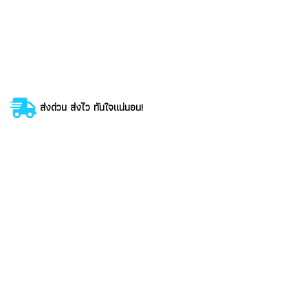
ส่งด่วน ส่งไว ทันใจแน่นอน!