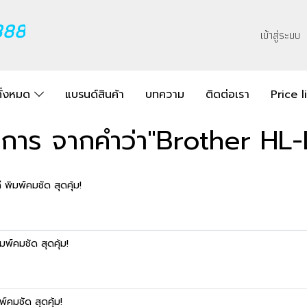
888
เข้าสู่ระบบ
ทั้งหมด
แบรนด์สินค้า
บทความ
ติดต่อเรา
Price l
ยการ จากคำว่า"Brother H
ิมพ์คมชัด สุดคุ้ม!
์คมชัด สุดคุ้ม!
คมชัด สุดคุ้ม!