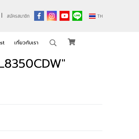
สมัครสมาชิก
TH
ist
เกี่ยวกับเรา
L-L8350CDW"