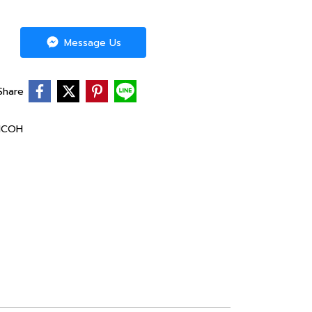
Message Us
Share
ICOH