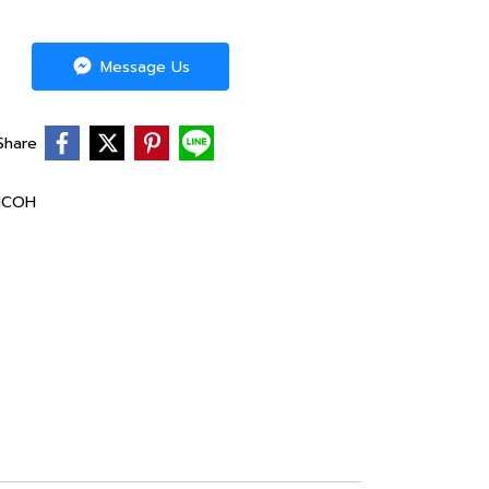
Message Us
Share
ICOH