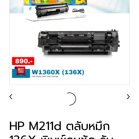
HP M211d ตลับหมึก