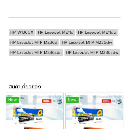
HP W1360X
HP LaserJet M211d
HP LaserJet M211dw
HP LaserJet MFP M236d
HP LaserJet MFP M236dw
HP LaserJet MFP M236sdn
HP LaserJet MFP M236sdw
สินค้าเกี่ยวข้อง
New
New