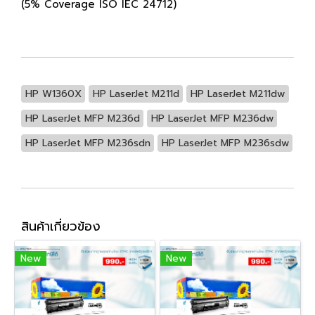
(5% Coverage ISO IEC 24712)
HP W1360X
HP LaserJet M211d
HP LaserJet M211dw
HP LaserJet MFP M236d
HP LaserJet MFP M236dw
HP LaserJet MFP M236sdn
HP LaserJet MFP M236sdw
สินค้าเกี่ยวข้อง
New
New