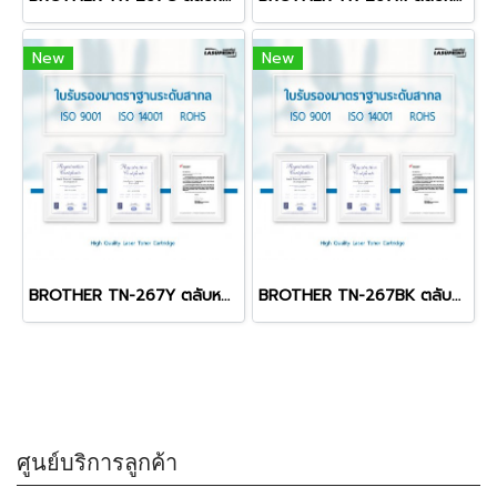
New
New
BROTHER TN-267Y ตลับหมึก สีเหลือง พิมพ์คมชัด สุดคุ้ม!
BROTHER TN-267BK ตลับหมึก สีดำ พิมพ์คมชัด สุดคุ้ม!
ศูนย์บริการลูกค้า