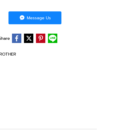
Message Us
Share
ROTHER