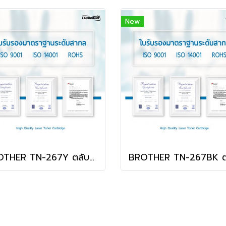
New
BROTHER TN-267Y ตลับหมึก สีเหลือง พิมพ์คมชัด สุดคุ้ม!