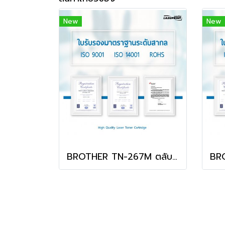
New
New
BROTHER TN-267M ตลับหมึก สีชมพู พิมพ์คมชัด สุดคุ้ม!